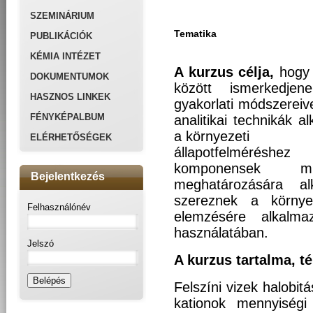
SZEMINÁRIUM
Tematika
PUBLIKÁCIÓK
KÉMIA INTÉZET
A kurzus célja,
hogy 
DOKUMENTUMOK
között ismerkedjen
HASZNOS LINKEK
gyakorlati módszereiv
FÉNYKÉPALBUM
analitikai technikák a
a környezeti
ELÉRHETŐSÉGEK
állapotfelmérésh
komponensek m
Bejelentkezés
meghatározására al
szereznek a környe
Felhasználónév
elemzésére alkalma
használatában.
Jelszó
A kurzus tartalma, t
Felszíni vizek halobit
kationok mennyiségi