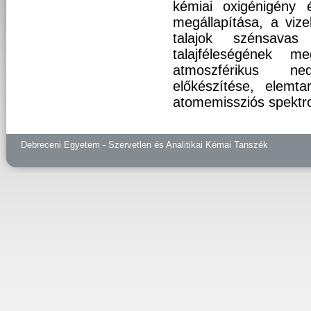
kémiai oxigénigény é
megállapítása, a viz
talajok szénsavas
talajféleségének m
atmoszférikus ne
előkészítése, elemt
atomemissziós spektro
Debreceni Egyetem - Szervetlen és Analitikai Kémai Tanszék