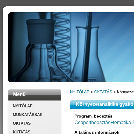
NYITÓLAP
>
OKTATÁS
> Környezeta
Menü
Környezetanalitika gyakor
NYITÓLAP
MUNKATÁRSAK
Program, beosztás
Csoportbeosztás+tematika 2
OKTATÁS
KUTATÁS
Általános információk