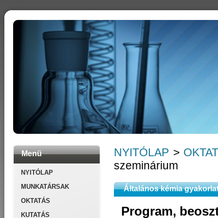
NYITÓLAP
>
OKTA
Menü
szeminárium
NYITÓLAP
MUNKATÁRSAK
Általános kémia gyakorla
OKTATÁS
Program, beosz
KUTATÁS