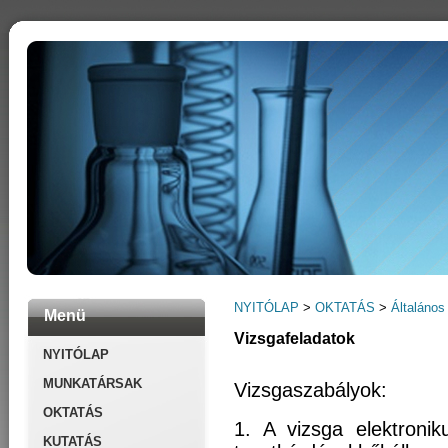
NYITÓLAP
>
OKTATÁS
>
Általános
Menü
Vizsgafeladatok
NYITÓLAP
MUNKATÁRSAK
Vizsgaszabályok:
OKTATÁS
1. A vizsga elektronik
KUTATÁS