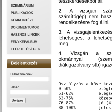
tesztkérdésekből áll.
SZEMINÁRIUM
2. A vizsgán számo
PUBLIKÁCIÓK
számítógép) nem haszn
KÉMIA INTÉZET
rendelkezésre fog állni.
DOKUMENTUMOK
3. A vizsgajelentkez
HASZNOS LINKEK
lehetséges, a lehetség
FÉNYKÉPALBUM
meg.
ELÉRHETŐSÉGEK
4. Vizsgán a szem
okmánnyal (személ
Bejelentkezés
diákigazolvány stb) igazo
Felhasználónév
Osztályzás a következő
Jelszó
0-50%		elégtelen (1)

51-62%		elégséges (2)

63-75%		közepes (3)

76-87%		jó (4)

88-100%		j