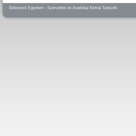
Debreceni Egyetem - Szervetlen és Analitikai Kémai Tanszék