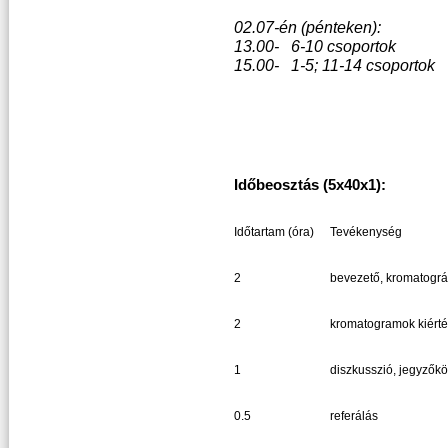
02.07-én (pénteken):
13.00- 6-10 csoportok
15.00- 1-5; 11-14 csoportok
Időbeosztás (5x40x1):
Időtartam (óra)
Tevékenység
2
bevezető, kromatográf
2
kromatogramok kiérté
1
diszkusszió, jegyzőkö
0.5
referálás