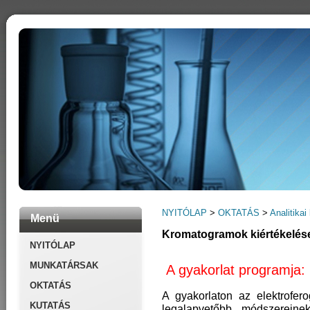
NYITÓLAP
>
OKTATÁS
>
Analitika
Menü
Kromatogramok kiértékelés
NYITÓLAP
MUNKATÁRSAK
A gyakorlat programja:
OKTATÁS
A gyakorlaton az elektrofer
KUTATÁS
legalapvetőbb módszereinek