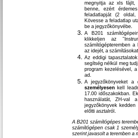
megnyitja az xls fájl
benne, ezért érdemes 
feladatlapját (2 oldal
Kövesse a feladatlap utas
be a jegyzőkönyvébe.
A B201 számítógépein
klikkeljen az "Inst
számítógépteremben a ki
az idejét, a számításokat
Az eddigi tapasztalatok
segítség nélkül meg tud
program kezelésével, a
ad.
A jegyzőkönyveket a 
személyesen
kell lead
17.00 időszakokban. Ek
használatát, ZH-val a
jegyzőkönyvek kedden (
előtti asztalról.
A B201 számítógépes terembe
számítógépen csak 1 személy
szerint javasolt a teremben a