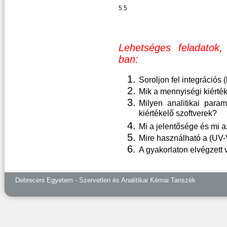
5.5
Lehetséges feladatok,
ban:
Soroljon fel integrációs
Mik a mennyiségi kiért
Milyen analitikai par
kiértékelő szoftverek?
Mi a jelentősége és mi 
Mire használható a (UV
A gyakorlaton elvégzett 
Debreceni Egyetem - Szervetlen és Analitikai Kémai Tanszék