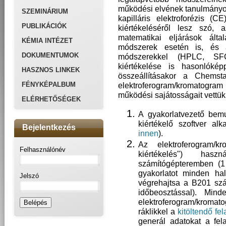
működési elvének tanulmányoz
SZEMINÁRIUM
kapilláris elektroforézis (C
PUBLIKÁCIÓK
kiértékeléséről lesz szó, 
matematikai eljárások álta
KÉMIA INTÉZET
módszerek esetén is, és 
DOKUMENTUMOK
módszerekkel (HPLC, SF
kiértékelése is hasonlókép
HASZNOS LINKEK
összeállításakor a Chemst
FÉNYKÉPALBUM
elektroferogram/kromatogra
működési sajátosságait vettük
ELÉRHETŐSÉGEK
A gyakorlatvezető bemu
kiértékelő szoftver al
Bejelentkezés
innen
).
Az elektroferogram/k
Felhasználónév
kiértékelés") has
számítógépteremben (1 
gyakorlatot minden ha
Jelszó
végrehajtsa a B201 szá
időbeosztással). Min
elektroferogram/kroma
ráklikkel a
kitöltendő fel
generál adatokat a fel