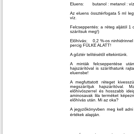
Eluens: butanol : metanol : víz 
Az eluens össztérfogata 5 ml leg
víz.
Felcseppentés: a réteg aljától 1 
szárítsuk meg!)
Előhívás: 0,2 %-os ninhidrinnel 
percig FÜLKE ALATT!
A gőztér telítésétől eltekintünk.
A minták felcseppentése utá
hajszárítóval is száríthatunk ra
eluensbe!
A megfuttatott réteget kivesszü
megszárítjuk hajszárítóval. 
előhívószerrel és hosszabb ideig
aminosavak lila terméket képezne
előhívás után. Mi az oka?
A jegyzőkönyvben meg kell adni
értékek alapján.