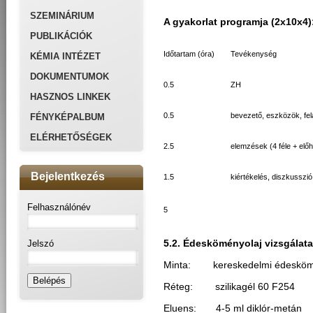
SZEMINÁRIUM
A gyakorlat programja (2x10x4)
PUBLIKÁCIÓK
Időtartam (óra)
Tevékenység
KÉMIA INTÉZET
DOKUMENTUMOK
0.5
ZH
HASZNOS LINKEK
0.5
bevezető, eszközök, fel
FÉNYKÉPALBUM
ELÉRHETŐSÉGEK
2.5
elemzések (4 féle + elő
Bejelentkezés
1.5
kiértékelés, diszkusszió
Felhasználónév
5
Jelszó
5.2. Édesköményolaj vizsgálata
Minta: kereskedelmi édeskömény
Réteg: szilikagél 60 F254
Eluens: 4-5 ml diklór-metán