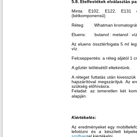
5.8. Ételfestékek elválasztás p
Minta: E102, E122, E131 ét
(kétkomponensű)
Réteg: Whatman kromatográf
Eluens: butanol : metanol : víz 
Az eluens össztérfogata 5 ml leg
víz.
Felcseppentés: a réteg aljától 1 c
A gőztér telítésétől eltekintünk.
A réteget futtatás után kivesszük
hajszárítóval megszárítjuk. Az e
szükség előhívásra.
Feladat: az ismeretlen két k
alapján.
Kiértékelés:
Az eredményeket egy mobiltelefo
lefotózni és a készített képe
szoftver
rel kiértékelni.