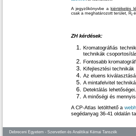
A jegyzőkönyvbe a
kiértékelés 
csak a meghatározott terület, R
é
f
ZH kérdések:
Kromatográfiás techni
technikák csoportosítá
Fontosabb kromatográfi
Kifejlesztési technikák
Az eluens kiválasztás
A mintafelvitel techni
Detektálás lehetőségei
A minőségi és mennyis
A CP-Atlas letölthető a
webh
segédanyag 36-41 oldalán ta
Debreceni Egyetem - Szervetlen és Analitikai Kémai Tanszék