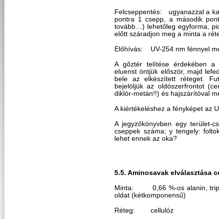
Felcseppentés: ugyanazzal a kapill
pontra 1 csepp, a második pon
tovább…) lehetőleg egyforma, pic
előtt száradjon meg a minta a rét
Előhívás: UV-254 nm fénnyel me
A gőztér telítése érdekében a s
eluenst öntjük először, majd lefe
bele az elkészített réteget. F
bejelöljük az oldószerfrontot (c
diklór-metán!!) és hajszárítóval m
A kiértékeléshez a fényképet az UV
A jegyzőkönyvben egy terület-cs
cseppek száma; y tengely: folto
lehet ennek az oka?
5.5. Aminosavak elválasztása c
Minta: 0,66 %-os alanin, triptof
oldat (kétkomponensű)
Réteg: cellulóz